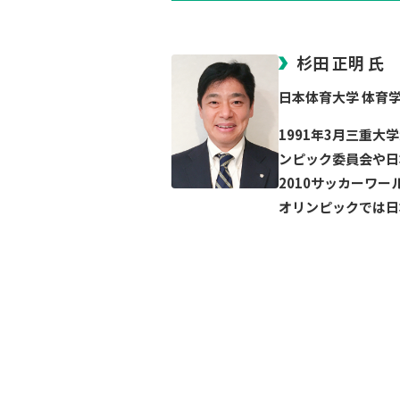
杉田 正明 氏
日本体育大学 体育
1991年3月三重
ンピック委員会や日
2010サッカーワ
オリンピックでは日