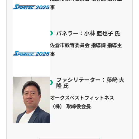
事
パネラー：小林 亜也子 氏
佐倉市教育委員会 指導課 指導主
事
ファシリテーター：藤﨑 大
隆 氏
オークスベストフィットネス
（株） 取締役会長