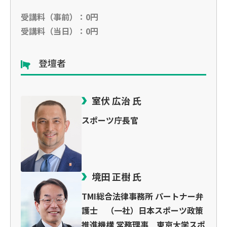
受講料（事前）：0円
受講料（当日）：0円
登壇者
室伏 広治 氏
スポーツ庁長官
境田 正樹 氏
TMI総合法律事務所 パートナー弁
護士 （一社）日本スポーツ政策
推進機構 常務理事 東京大学スポ