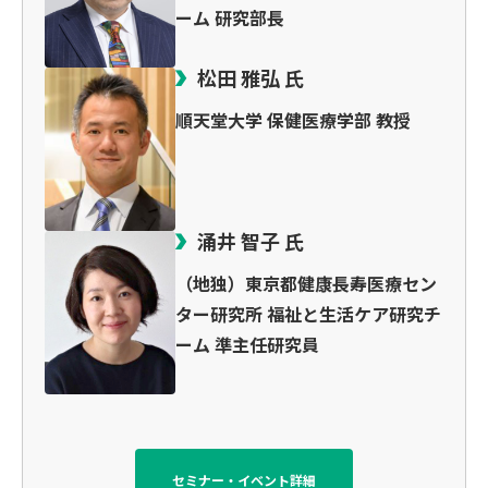
ーム 研究部長
松田 雅弘 氏
順天堂大学 保健医療学部 教授
涌井 智子 氏
（地独）東京都健康長寿医療セン
ター研究所 福祉と生活ケア研究チ
ーム 準主任研究員
セミナー・イベント詳細